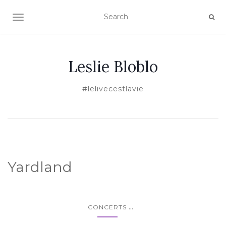
TOGGLE NAVIGATION
Leslie Bloblo
#lelivecestlavie
Yardland
...
CONCERTS