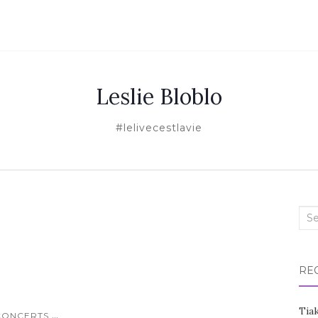
Leslie Bloblo
#lelivecestlavie
Sea
for:
RE
Tia
...
CONCERTS