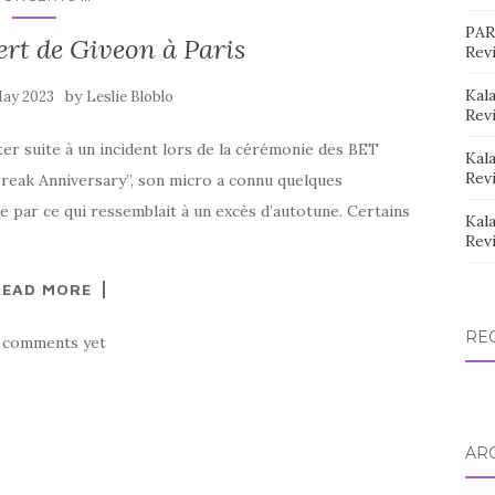
PAR
rt de Giveon à Paris
Rev
Kala
by
May 2023
Leslie Bloblo
Rev
ter suite à un incident lors de la cérémonie des BET
Kala
Rev
break Anniversary”, son micro a connu quelques
ée par ce qui ressemblait à un excès d’autotune. Certains
Kala
Rev
READ MORE
RE
 comments yet
AR