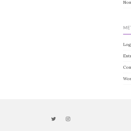
Non
ME
Log
Entr
Com
Wor